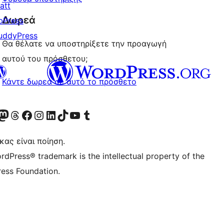
att
Δωρεά
bPress
uddyPress
Θα θέλατε να υποστηρίξετε την προαγωγή
αυτού του πρόσθετου;
Κάντε δωρεά σε αυτό το πρόσθετο
Twitter) account
r Bluesky account
ισκεφθείτε τον λογαριασμό μας στο Mastodon
Visit our Threads account
Επισκεφτείτε τη σελίδα μας στο Facebook
Επισκεφθείτε τον λογαριασμό μας Instagram
Επισκεφθείτε τον λογαριασμό μας LinkedIn
Visit our TikTok account
Visit our YouTube channel
Visit our Tumblr account
κας είναι ποίηση.
rdPress® trademark is the intellectual property of the
ess Foundation.