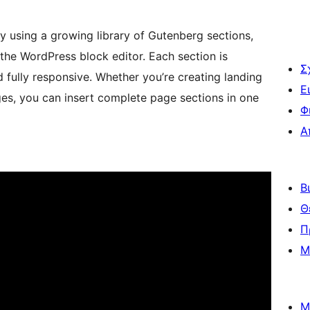
y using a growing library of Gutenberg sections,
the WordPress block editor. Each section is
Σ
 fully responsive. Whether you’re creating landing
Ε
ages, you can insert complete page sections in one
Φ
Α
Β
Θ
Π
Μ
Μ