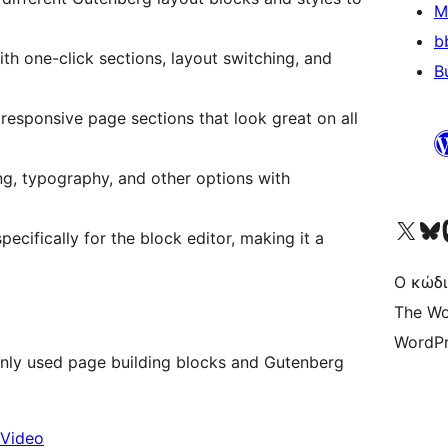
M
b
with one-click sections, layout switching, and
B
as responsive page sections that look great on all
ng, typography, and other options with
Visit our X (formerly 
Visit ou
Επ
pecifically for the block editor, making it a
Ο κώδι
The Wo
WordPr
only used page building blocks and Gutenberg
Video