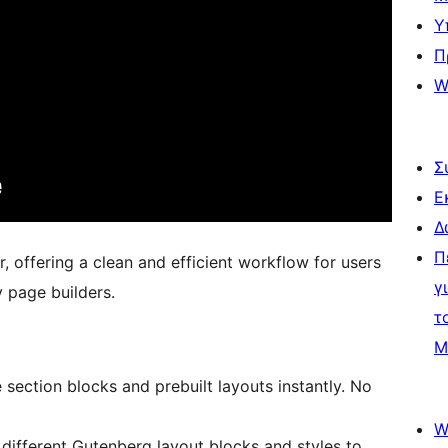
Υ
Π
W
Σ
Ε
Δ
Π
r, offering a clean and efficient workflow for users
γ
 page builders.
τ
Μ
e section blocks and prebuilt layouts instantly. No
W
different Gutenberg layout blocks and styles to