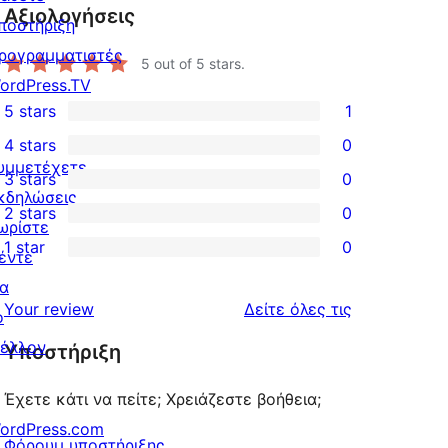
Αξιολογήσεις
ποστήριξη
ρογραμματιστές
5
out of 5 stars.
ordPress.TV
5 stars
1
1
4 stars
0
5-
0
υμμετέχετε
3 stars
0
star
4-
0
κδηλώσεις
2 stars
0
review
star
3-
0
ωρίστε
1 star
0
reviews
star
2-
έντε
0
reviews
star
ια
1-
κριτικές
Your review
Δείτε όλες τις
reviews
ο
star
έλλον
Υποστήριξη
reviews
Έχετε κάτι να πείτε; Χρειάζεστε βοήθεια;
ordPress.com
Φόρουμ υποστήριξης