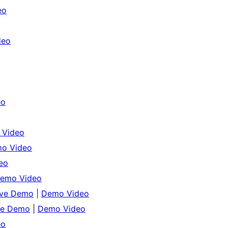
eo
deo
eo
 Video
o Video
eo
emo Video
ive Demo
|
Demo Video
ve Demo
|
Demo Video
eo