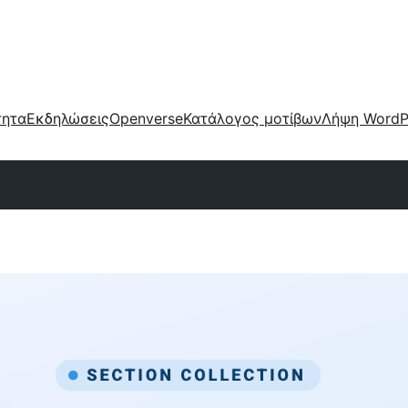
τητα
Εκδηλώσεις
Openverse
Κατάλογος μοτίβων
Λήψη WordP