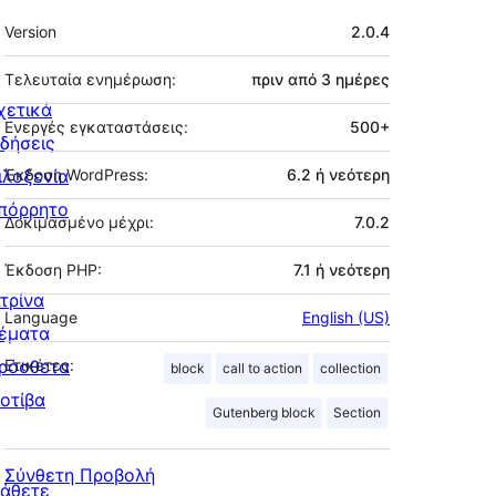
Μεταστοιχεία
Version
2.0.4
Τελευταία ενημέρωση:
πριν από
3 ημέρες
χετικά
Ενεργές εγκαταστάσεις:
500+
ιδήσεις
ιλοξενία
Έκδοση WordPress:
6.2 ή νεότερη
πόρρητο
Δοκιμασμένο μέχρι:
7.0.2
Έκδοση PHP:
7.1 ή νεότερη
ιτρίνα
Language
English (US)
έματα
ρόσθετα
Ετικέτες:
block
call to action
collection
οτίβα
Gutenberg block
Section
Σύνθετη Προβολή
άθετε