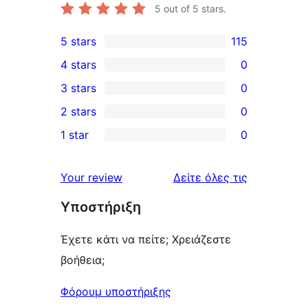
5
out of 5 stars.
5 stars
115
115
4 stars
0
5-
0
3 stars
0
star
4-
0
2 stars
0
reviews
star
3-
0
1 star
0
reviews
star
2-
0
reviews
star
1-
κριτικές
Your review
Δείτε όλες τις
reviews
star
Υποστήριξη
reviews
Έχετε κάτι να πείτε; Χρειάζεστε
βοήθεια;
Φόρουμ υποστήριξης