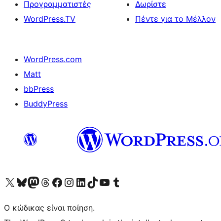
Προγραμματιστές
Δωρίστε
WordPress.TV
Πέντε για το Μέλλον
WordPress.com
Matt
bbPress
BuddyPress
Visit our X (formerly Twitter) account
Visit our Bluesky account
Επισκεφθείτε τον λογαριασμό μας στο Mastodon
Visit our Threads account
Επισκεφτείτε τη σελίδα μας στο Facebook
Επισκεφθείτε τον λογαριασμό μας Instagram
Επισκεφθείτε τον λογαριασμό μας LinkedIn
Visit our TikTok account
Visit our YouTube channel
Visit our Tumblr account
Ο κώδικας είναι ποίηση.