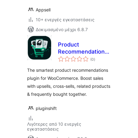
Appsell
10+ ενεργές εγκαταστάσεις
Δοκιμασμένο μέχρι 6.8.7
Product
Recommendations
αξιολογήσεις
for WooCommerce
(0
)
σύνολο
– Upsells, Cross-
The smartest product recommendations
sells, Related
plugin for WooCommerce. Boost sales
Products &
with upsells, cross-sells, related products
Frequently Bought
Together
& frequently bought together.
pluginshift
Λιγότερες από 10 ενεργές
εγκαταστάσεις