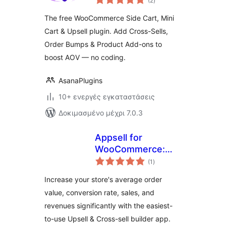
(2
)
σύνολο
The free WooCommerce Side Cart, Mini
Cart & Upsell plugin. Add Cross-Sells,
Order Bumps & Product Add-ons to
boost AOV — no coding.
AsanaPlugins
10+ ενεργές εγκαταστάσεις
Δοκιμασμένο μέχρι 7.0.3
Appsell for
WooCommerce:
αξιολογήσεις
Upsell, Cross Sell,
(1
)
σύνολο
Frequently Bought
Increase your store's average order
Together,
value, conversion rate, sales, and
Discounts,
revenues significantly with the easiest-
Coupons & Bundles
to-use Upsell & Cross-sell builder app.