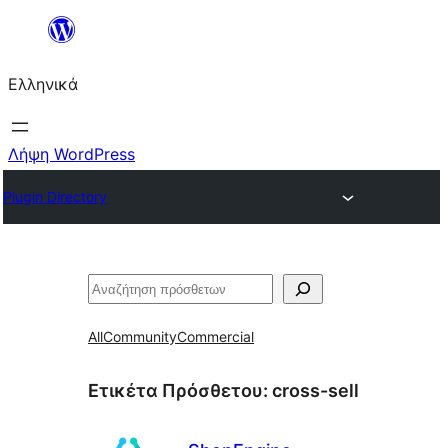
Μετάβαση
στο
Ελληνικά
περιεχόμενο
Λήψη WordPress
Plugin Directory
Αναζήτηση
All
Community
Commercial
Ετικέτα Πρόσθετου:
cross-sell