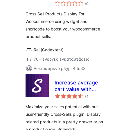
αξιολογήσεις
Woocommerce
(0
)
σύνολο
Cross Sell Products Display For
Woocommerce using widget and
shortcode to boost your woocommerce
product sells.
Raj (Codextent)
70+ ενεργές εγκαταστάσεις
Δοκιμασμένο μέχρι 4.5.33
Increase average
cart value with
αξιολογήσεις
Cross-Sell –
(4
)
σύνολο
Splendid Sales
Maximize your sales potential with our
Booster for
user-friendly Cross-Sells plugin. Display
WooCommerce
related products in a pretty drawer or on
a product page. Splendid!