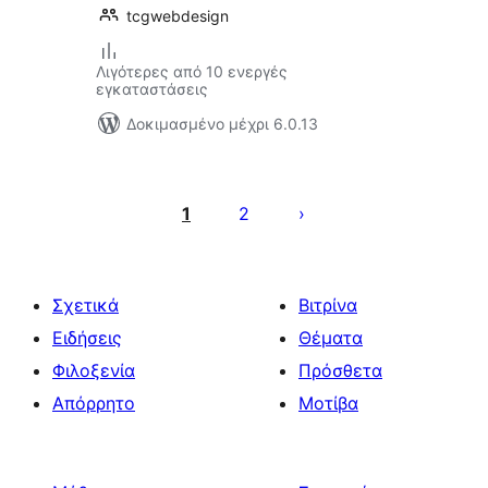
tcgwebdesign
Λιγότερες από 10 ενεργές
εγκαταστάσεις
Δοκιμασμένο μέχρι 6.0.13
Σελιδοποίηση
άρθρων
1
2
Σχετικά
Βιτρίνα
Ειδήσεις
Θέματα
Φιλοξενία
Πρόσθετα
Απόρρητο
Μοτίβα