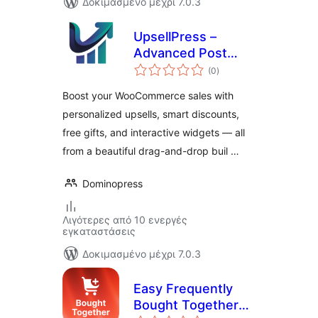
Δοκιμασμένο μέχρι 7.0.3
UpsellPress –
Advanced Post
αξιολογήσεις
purchase Upsell
(0
)
σύνολο
Widgets & Modern
Boost your WooCommerce sales with
cart for
personalized upsells, smart discounts,
WooCommerce
free gifts, and interactive widgets — all
from a beautiful drag-and-drop buil …
Dominopress
Λιγότερες από 10 ενεργές
εγκαταστάσεις
Δοκιμασμένο μέχρι 7.0.3
Easy Frequently
Bought Together
αξιολογήσεις