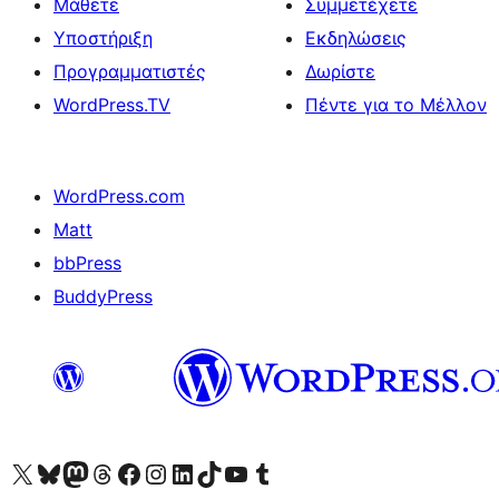
Μάθετε
Συμμετέχετε
Υποστήριξη
Εκδηλώσεις
Προγραμματιστές
Δωρίστε
WordPress.TV
Πέντε για το Μέλλον
WordPress.com
Matt
bbPress
BuddyPress
Visit our X (formerly Twitter) account
Visit our Bluesky account
Επισκεφθείτε τον λογαριασμό μας στο Mastodon
Visit our Threads account
Επισκεφτείτε τη σελίδα μας στο Facebook
Επισκεφθείτε τον λογαριασμό μας Instagram
Επισκεφθείτε τον λογαριασμό μας LinkedIn
Visit our TikTok account
Visit our YouTube channel
Visit our Tumblr account