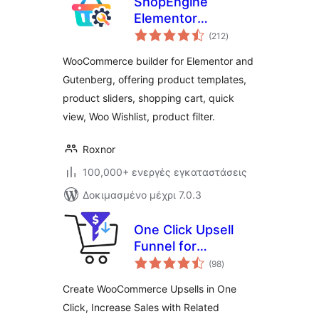
ShopEngine
Elementor
αξιολογήσεις
WooCommerce
(212
)
σύνολο
Builder Addon – All
WooCommerce builder for Elementor and
in One
Gutenberg, offering product templates,
WooCommerce
product sliders, shopping cart, quick
Solution
view, Woo Wishlist, product filter.
Roxnor
100,000+ ενεργές εγκαταστάσεις
Δοκιμασμένο μέχρι 7.0.3
One Click Upsell
Funnel for
αξιολογήσεις
Woocommerce
(98
)
σύνολο
Create WooCommerce Upsells in One
Click, Increase Sales with Related