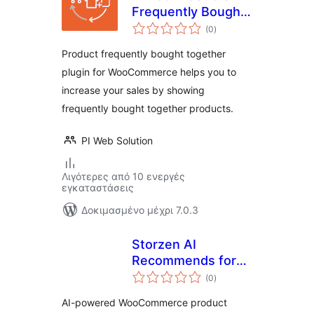
Frequently Bought
αξιολογήσεις
Together for
(0
)
σύνολο
WooCommerce
Product frequently bought together
plugin for WooCommerce helps you to
increase your sales by showing
frequently bought together products.
PI Web Solution
Λιγότερες από 10 ενεργές
εγκαταστάσεις
Δοκιμασμένο μέχρι 7.0.3
Storzen AI
Recommends for
αξιολογήσεις
WooCommerce
(0
)
σύνολο
AI-powered WooCommerce product