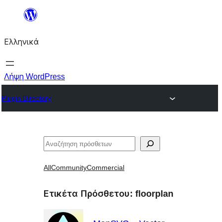
Μετάβαση
στο
Ελληνικά
περιεχόμενο
Λήψη WordPress
Plugin Directory
Αναζήτηση
All
Community
Commercial
Ετικέτα Πρόσθετου:
floorplan