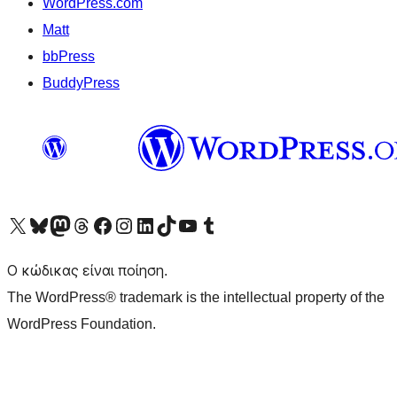
WordPress.com
Matt
bbPress
BuddyPress
Visit our X (formerly Twitter) account
Visit our Bluesky account
Επισκεφθείτε τον λογαριασμό μας στο Mastodon
Visit our Threads account
Επισκεφτείτε τη σελίδα μας στο Facebook
Επισκεφθείτε τον λογαριασμό μας Instagram
Επισκεφθείτε τον λογαριασμό μας LinkedIn
Visit our TikTok account
Visit our YouTube channel
Visit our Tumblr account
Ο κώδικας είναι ποίηση.
The WordPress® trademark is the intellectual property of the
WordPress Foundation.