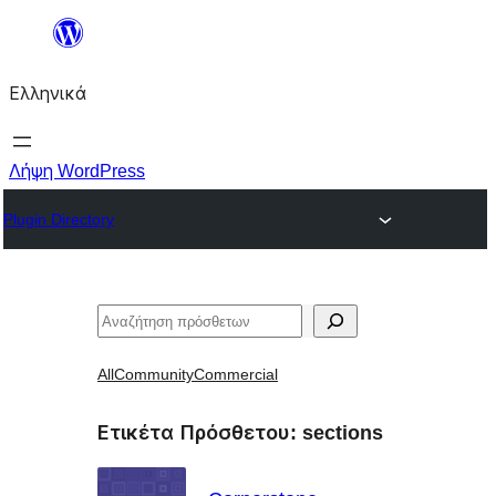
Μετάβαση
στο
Ελληνικά
περιεχόμενο
Λήψη WordPress
Plugin Directory
Αναζήτηση
All
Community
Commercial
Ετικέτα Πρόσθετου:
sections