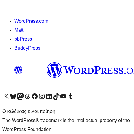
WordPress.com
Matt
bbPress
BuddyPress
Visit our X (formerly Twitter) account
Visit our Bluesky account
Επισκεφθείτε τον λογαριασμό μας στο Mastodon
Visit our Threads account
Επισκεφτείτε τη σελίδα μας στο Facebook
Επισκεφθείτε τον λογαριασμό μας Instagram
Επισκεφθείτε τον λογαριασμό μας LinkedIn
Visit our TikTok account
Visit our YouTube channel
Visit our Tumblr account
Ο κώδικας είναι ποίηση.
The WordPress® trademark is the intellectual property of the
WordPress Foundation.