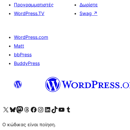
Προγραμματιστές
Δωρίστε
WordPress.TV
Swag
↗
WordPress.com
Matt
bbPress
BuddyPress
Visit our X (formerly Twitter) account
Visit our Bluesky account
Επισκεφθείτε τον λογαριασμό μας στο Mastodon
Visit our Threads account
Επισκεφτείτε τη σελίδα μας στο Facebook
Επισκεφθείτε τον λογαριασμό μας Instagram
Επισκεφθείτε τον λογαριασμό μας LinkedIn
Visit our TikTok account
Visit our YouTube channel
Visit our Tumblr account
Ο κώδικας είναι ποίηση.