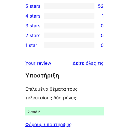
5 stars
52
52
4 stars
1
5-
1
3 stars
0
star
4-
0
2 stars
0
reviews
star
3-
0
1 star
0
review
star
2-
0
reviews
star
1-
κριτικές
Your review
Δείτε όλες τις
reviews
star
Υποστήριξη
reviews
Επιλυμένα θέματα τους
τελευταίους δύο μήνες:
2 από 2
Φόρουμ υποστήριξης