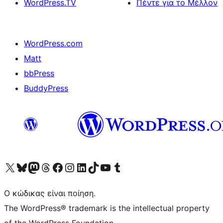
WordPress.TV
Πέντε για το Μέλλον
WordPress.com
Matt
bbPress
BuddyPress
Visit our X (formerly Twitter) account
Visit our Bluesky account
Επισκεφθείτε τον λογαριασμό μας στο Mastodon
Visit our Threads account
Επισκεφτείτε τη σελίδα μας στο Facebook
Επισκεφθείτε τον λογαριασμό μας Instagram
Επισκεφθείτε τον λογαριασμό μας LinkedIn
Visit our TikTok account
Visit our YouTube channel
Visit our Tumblr account
Ο κώδικας είναι ποίηση.
The WordPress® trademark is the intellectual property