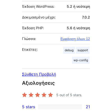
Έκδοση WordPress:
5.2 ή νεότερη
Δοκιμασμένο μέχρι:
7.0.2
Έκδοση PHP:
5.6 ή νεότερη
Γλώσσα:
Εμφάνιση όλων 12
Ετικέτες:
debug
support
wp-config
Σύνθετη Προβολή
Αξιολογήσεις
5
out of 5 stars.
5 stars
21
21