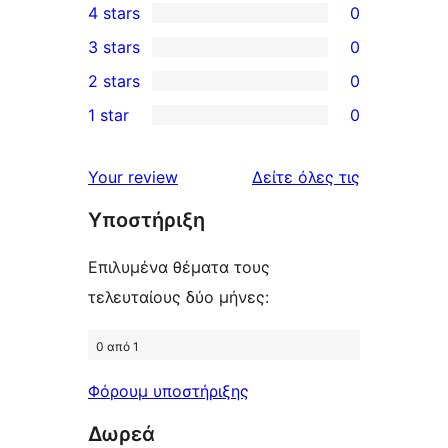
4 stars
0
5-
0
3 stars
0
star
4-
0
2 stars
0
reviews
star
3-
0
1 star
0
reviews
star
2-
0
reviews
star
1-
κριτικές
Your review
Δείτε όλες τις
reviews
star
Υποστήριξη
reviews
Επιλυμένα θέματα τους
τελευταίους δύο μήνες:
0 από 1
Φόρουμ υποστήριξης
Δωρεά