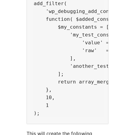
add_filter(

    'wp_debugging_add_constants',

    function( $added_constants ) {
        $my_constants = [

            'my_test_constant'    
                'value' => '124xyz
                'raw'   => false,

            ],

            'another_test_constant
        ];

        return array_merge( $added
    },

    10,

    1

This will create the following