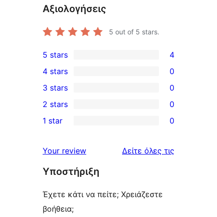
Αξιολογήσεις
5
out of 5 stars.
5 stars
4
4
4 stars
0
5-
0
3 stars
0
star
4-
0
2 stars
0
reviews
star
3-
0
1 star
0
reviews
star
2-
0
reviews
star
1-
κριτικές
Your review
Δείτε όλες τις
reviews
star
Υποστήριξη
reviews
Έχετε κάτι να πείτε; Χρειάζεστε
βοήθεια;