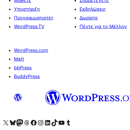
Μάθετε
Συμμετέχετε
Υποστήριξη
Εκδηλώσεις
Προγραμματιστές
Δωρίστε
WordPress.TV
Πέντε για το Μέλλον
WordPress.com
Matt
bbPress
BuddyPress
Visit our X (formerly Twitter) account
Visit our Bluesky account
Επισκεφθείτε τον λογαριασμό μας στο Mastodon
Visit our Threads account
Επισκεφτείτε τη σελίδα μας στο Facebook
Επισκεφθείτε τον λογαριασμό μας Instagram
Επισκεφθείτε τον λογαριασμό μας LinkedIn
Visit our TikTok account
Visit our YouTube channel
Visit our Tumblr account