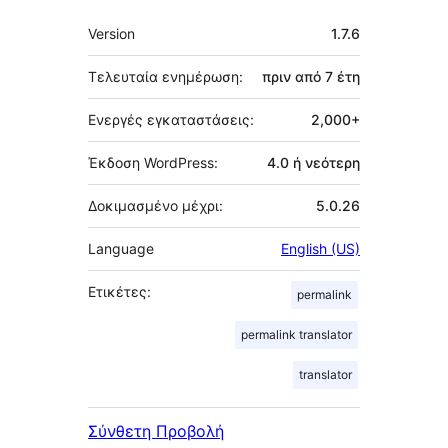
Μεταστοιχεία
Version
1.7.6
Τελευταία ενημέρωση:
πριν από
7 έτη
Ενεργές εγκαταστάσεις:
2,000+
Έκδοση WordPress:
4.0 ή νεότερη
Δοκιμασμένο μέχρι:
5.0.26
Language
English (US)
Ετικέτες:
permalink
permalink translator
translator
Σύνθετη Προβολή