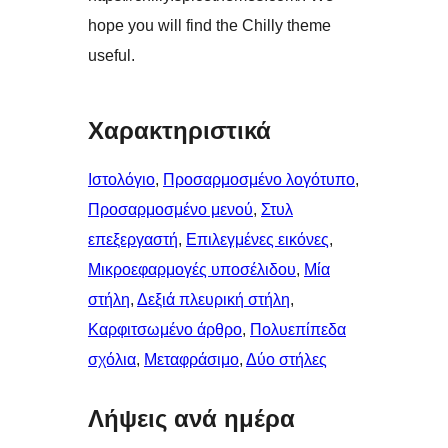
hope you will find the Chilly theme
useful.
Χαρακτηριστικά
Ιστολόγιο
, 
Προσαρμοσμένο λογότυπο
, 
Προσαρμοσμένο μενού
, 
Στυλ
επεξεργαστή
, 
Επιλεγμένες εικόνες
, 
Μικροεφαρμογές υποσέλιδου
, 
Μία
στήλη
, 
Δεξιά πλευρική στήλη
, 
Καρφιτσωμένo άρθρo
, 
Πολυεπίπεδα
σχόλια
, 
Μεταφράσιμο
, 
Δύο στήλες
Λήψεις ανά ημέρα