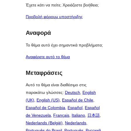
Έχετε κάτι να πείτε; Χρειάζεστε βοήθεια;
Προβολή φόρουμ υποστήριξης
Αναφορά
Το θέμα αυτό έχει σημαντικά προβλήματα;
Αναφέρετε αυτό το θέμα
Μεταφράσεις
Αυτό το θέμα είναι διαθέσιμο στις
παρακάτω γλώσσες:
Deutsch
,
English
(UK)
,
English (US)
,
Español de Chile
,
Español de Colombia
,
Español
,
Español
de Venezuela
,
Français
,
Italiano
,
日本語
,
Nederlands (België)
,
Nederlands
,
Português do Brasil
,
Português
,
Русский
,