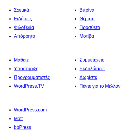
Σχετικά
Βιτρίνα
Ειδήσεις
Θέματα
Φιλοξενία
Πρόσθετα
Απόρρητο
Μοτίβα
Μάθετε
Συμμετέχετε
Υποστήριξη
Εκδηλώσεις
Προγραμματιστές
Δωρίστε
WordPress.TV
Πέντε για το Μέλλον
WordPress.com
Matt
bbPress