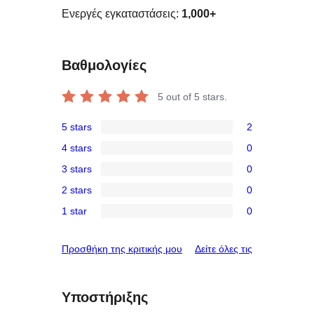
Ενεργές εγκαταστάσεις:
1,000+
Βαθμολογίες
5
out of 5 stars.
5 stars
2
2
4 stars
0
5-
0
3 stars
0
star
4-
0
reviews
2 stars
0
star
3-
0
reviews
1 star
0
star
2-
0
reviews
star
1-
κριτικές
Προσθήκη της κριτικής μου
Δείτε όλες τις
reviews
star
reviews
Υποστήριξης