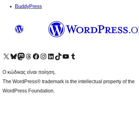
BuddyPress
Visit our X (formerly Twitter) account
Visit our Bluesky account
Επισκεφθείτε τον λογαριασμό μας στο Mastodon
Visit our Threads account
Επισκεφτείτε τη σελίδα μας στο Facebook
Επισκεφθείτε τον λογαριασμό μας Instagram
Επισκεφθείτε τον λογαριασμό μας LinkedIn
Visit our TikTok account
Visit our YouTube channel
Visit our Tumblr account
Ο κώδικας είναι ποίηση.
The WordPress® trademark is the intellectual property of the
WordPress Foundation.