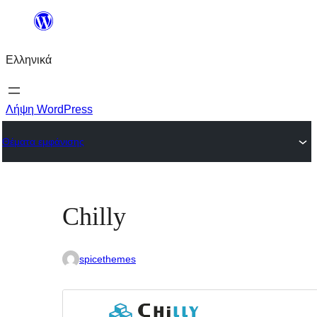
Μετάβαση
στο
Ελληνικά
περιεχόμενο
Λήψη WordPress
Θέματα εμφάνισης
Chilly
spicethemes