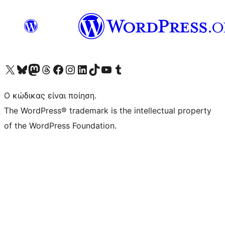
Visit our X (formerly Twitter) account
Visit our Bluesky account
Επισκεφθείτε τον λογαριασμό μας στο Mastodon
Visit our Threads account
Επισκεφτείτε τη σελίδα μας στο Facebook
Επισκεφθείτε τον λογαριασμό μας Instagram
Επισκεφθείτε τον λογαριασμό μας LinkedIn
Visit our TikTok account
Visit our YouTube channel
Visit our Tumblr account
Ο κώδικας είναι ποίηση.
The WordPress® trademark is the intellectual property
of the WordPress Foundation.