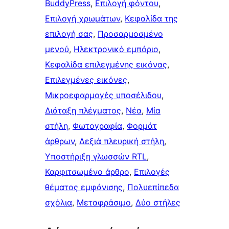
BuddyPress
, 
Επιλογή φόντου
, 
Επιλογή χρωμάτων
, 
Κεφαλίδα της
επιλογή σας
, 
Προσαρμοσμένο
μενού
, 
Ηλεκτρονικό εμπόριο
, 
Κεφαλίδα επιλεγμένης εικόνας
, 
Επιλεγμένες εικόνες
, 
Μικροεφαρμογές υποσέλιδου
, 
Διάταξη πλέγματος
, 
Νέα
, 
Μία
στήλη
, 
Φωτογραφία
, 
Φορμάτ
άρθρων
, 
Δεξιά πλευρική στήλη
, 
Υποστήριξη γλωσσών RTL
, 
Καρφιτσωμένo άρθρo
, 
Επιλογές
θέματος εμφάνισης
, 
Πολυεπίπεδα
σχόλια
, 
Μεταφράσιμο
, 
Δύο στήλες