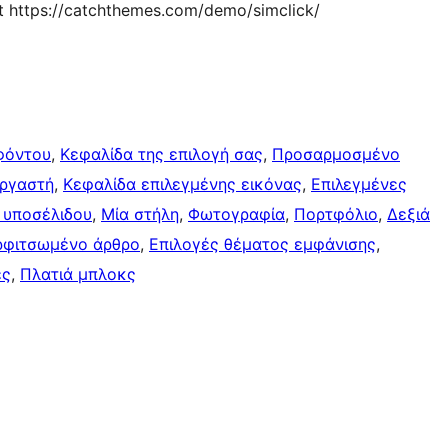
t https://catchthemes.com/demo/simclick/
φόντου
, 
Κεφαλίδα της επιλογή σας
, 
Προσαρμοσμένο
εργαστή
, 
Κεφαλίδα επιλεγμένης εικόνας
, 
Επιλεγμένες
 υποσέλιδου
, 
Μία στήλη
, 
Φωτογραφία
, 
Πορτφόλιο
, 
Δεξιά
ρφιτσωμένo άρθρo
, 
Επιλογές θέματος εμφάνισης
, 
ες
, 
Πλατιά μπλοκς