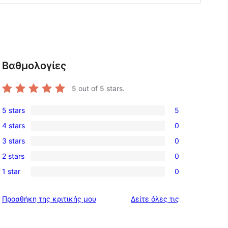
Βαθμολογίες
5
out of 5 stars.
5 stars
5
5
4 stars
0
5-
0
3 stars
0
star
4-
0
reviews
2 stars
0
star
3-
0
reviews
1 star
0
star
2-
0
reviews
star
1-
κριτικές
Προσθήκη της κριτικής μου
Δείτε όλες τις
reviews
star
reviews