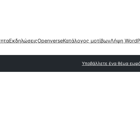
τητα
Εκδηλώσεις
Openverse
Κατάλογος μοτίβων
Λήψη WordP
Υποβάλλετε ένα θέμα εμφ