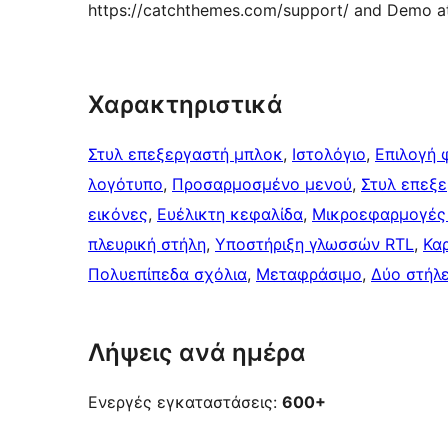
https://catchthemes.com/support/ and Demo a
Χαρακτηριστικά
Στυλ επεξεργαστή μπλοκ
, 
Ιστολόγιο
, 
Επιλογή 
λογότυπο
, 
Προσαρμοσμένο μενού
, 
Στυλ επεξ
εικόνες
, 
Ευέλικτη κεφαλίδα
, 
Μικροεφαρμογές
πλευρική στήλη
, 
Υποστήριξη γλωσσών RTL
, 
Κα
Πολυεπίπεδα σχόλια
, 
Μεταφράσιμο
, 
Δύο στήλ
Λήψεις ανά ημέρα
Ενεργές εγκαταστάσεις:
600+