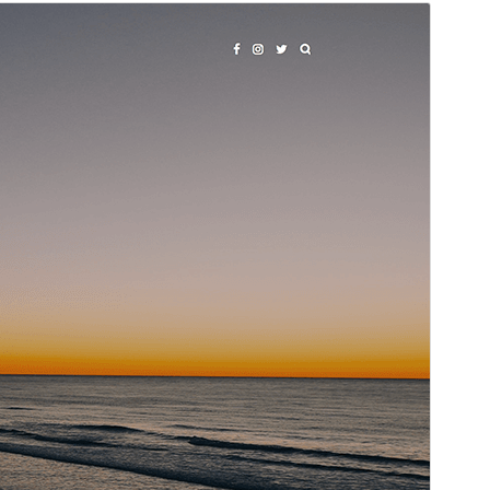
Προεπισκόπηση
Λήψη
Έκδοση
2.0
Τελευταία ενημέρωση
25 Μάι 2026
Ενεργές εγκαταστάσεις
600+
Έκδοση WordPress
5.9
Έκδοση ΡΗΡ
5.6
Αρχική σελίδα θέματος