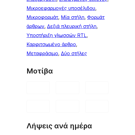
Μικροεφαρμογές υποσέλιδου
, 
Μικροφορμάτ
, 
Μία στήλη
, 
Φορμάτ
άρθρων
, 
Δεξιά πλευρική στήλη
, 
Υποστήριξη γλωσσών RTL
, 
Καρφιτσωμένo άρθρo
, 
Μεταφράσιμο
, 
Δύο στήλες
Μοτίβα
Λήψεις ανά ημέρα