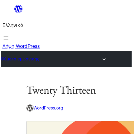
Μετάβαση
στο
Ελληνικά
περιεχόμενο
Λήψη WordPress
Θέματα εμφάνισης
Twenty Thirteen
WordPress.org