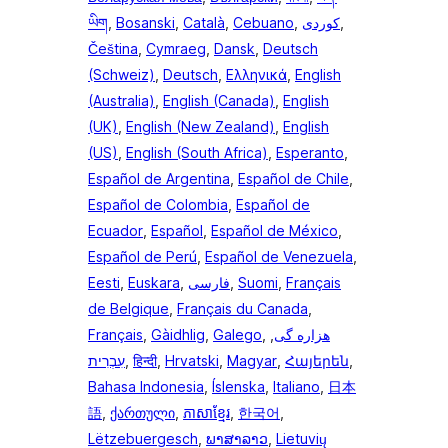
ཡིག
,
Bosanski
,
Català
,
Cebuano
,
,
Čeština
,
Cymraeg
,
Dansk
,
Deutsch
(Schweiz)
,
Deutsch
,
Ελληνικά
,
English
(Australia)
,
English (Canada)
,
English
(UK)
,
English (New Zealand)
,
English
(US)
,
English (South Africa)
,
Esperanto
,
Español de Argentina
,
Español de Chile
,
Español de Colombia
,
Español de
Ecuador
,
Español
,
Español de México
,
Español de Perú
,
Español de Venezuela
,
Eesti
,
Euskara
,
فارسی
,
Suomi
,
Français
de Belgique
,
Français du Canada
,
Français
,
Gàidhlig
,
Galego
,
,
هزاره گی
עִבְרִית
,
हिन्दी
,
Hrvatski
,
Magyar
,
Հայերեն
,
Bahasa Indonesia
,
Íslenska
,
Italiano
,
日本
語
,
ქართული
,
ភាសាខ្មែរ
,
한국어
,
Lëtzebuergesch
,
ພາສາລາວ
,
Lietuvių