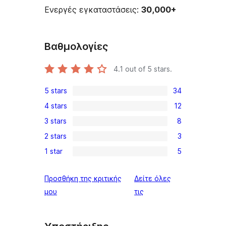
Ενεργές εγκαταστάσεις:
30,000+
Βαθμολογίες
4.1
out of 5 stars.
5 stars
34
34
4 stars
12
5-
12
3 stars
8
star
4-
8
reviews
2 stars
3
star
3-
3
reviews
1 star
5
star
2-
5
reviews
star
1-
Προσθήκη της κριτικής
Δείτε όλες
reviews
star
κριτικές
μου
τις
reviews