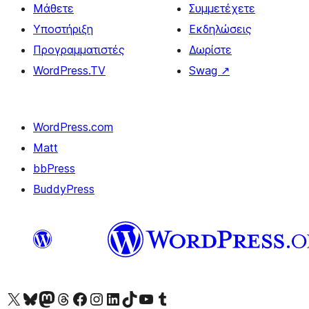
Μάθετε
Συμμετέχετε
Υποστήριξη
Εκδηλώσεις
Προγραμματιστές
Δωρίστε
WordPress.TV
Swag
↗
WordPress.com
Matt
bbPress
BuddyPress
Visit our X (formerly Twitter) account
Visit our Bluesky account
Επισκεφθείτε τον λογαριασμό μας στο Mastodon
Visit our Threads account
Επισκεφτείτε τη σελίδα μας στο Facebook
Επισκεφθείτε τον λογαριασμό μας Instagram
Επισκεφθείτε τον λογαριασμό μας LinkedIn
Visit our TikTok account
Visit our YouTube channel
Visit our Tumblr account