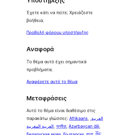
Υποστήριξης
Έχετε κάτι να πείτε; Χρειάζεστε
βοήθεια;
Προβολή φόρουμ υποστήριξης
Αναφορά
Το θέμα αυτό έχει σημαντικά
προβλήματα;
Αναφέρετε αυτό το θέμα
Μεταφράσεις
Αυτό το θέμα είναι διαθέσιμο στις
παρακάτω γλώσσες:
Afrikaans
,
,
العربية
العربية المغربية
,
অসমীয়া
,
Azərbaycan dili
,
Беларуская мова
,
Български
,
বাংলা
,
བོད་