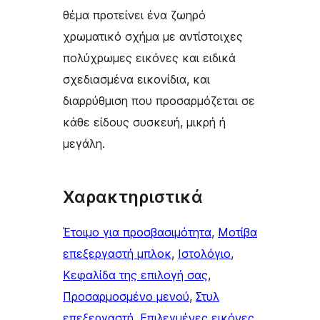
θέμα προτείνει ένα ζωηρό
χρωματικό σχήμα με αντίστοιχες
πολύχρωμες εικόνες και ειδικά
σχεδιασμένα εικονίδια, και
διαρρύθμιση που προσαρμόζεται σε
κάθε είδους συσκευή, μικρή ή
μεγάλη.
Χαρακτηριστικά
Έτοιμο για προσβασιμότητα
, 
Μοτίβα
επεξεργαστή μπλοκ
, 
Ιστολόγιο
, 
Κεφαλίδα της επιλογή σας
, 
Προσαρμοσμένο μενού
, 
Στυλ
επεξεργαστή
, 
Επιλεγμένες εικόνες
, 