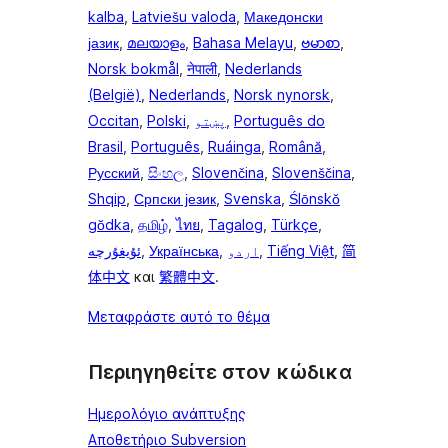
kalba
,
Latviešu valoda
,
Македонски
јазик
,
മലയാളം
,
Bahasa Melayu
,
ဗမာစာ
,
Norsk bokmål
,
नेपाली
,
Nederlands
(België)
,
Nederlands
,
Norsk nynorsk
,
Occitan
,
Polski
,
پښتو
,
Português do
Brasil
,
Português
,
Ruáinga
,
Română
,
Русский
,
සිංහල
,
Slovenčina
,
Slovenščina
,
Shqip
,
Српски језик
,
Svenska
,
Ślōnskŏ
gŏdka
,
தமிழ்
,
ไทย
,
Tagalog
,
Türkçe
,
ئۇيغۇرچە
,
Українська
,
اردو
,
Tiếng Việt
,
简
体中文
και
繁體中文
.
Μεταφράστε αυτό το θέμα
Περιηγηθείτε στον κώδικα
Ημερολόγιο ανάπτυξης
Αποθετήριο Subversion